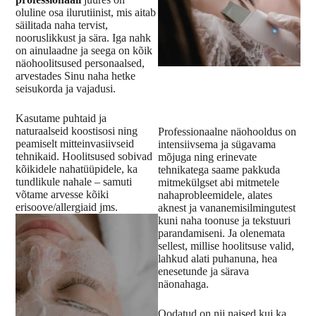
oluline osa ilurutiinist, mis aitab
säilitada naha tervist,
nooruslikkust ja sära. Iga nahk
on ainulaadne ja seega on kõik
näohoolitsused personaalsed,
arvestades Sinu naha hetke
seisukorda ja vajadusi.
Kasutame puhtaid ja
naturaalseid koostisosi ning
Professionaalne näohooldus on
peamiselt mitteinvasiivseid
intensiivsema ja sügavama
tehnikaid. Hoolitsused sobivad
mõjuga ning erinevate
kõikidele nahatüüpidele, ka
tehnikatega saame pakkuda
tundlikule nahale – samuti
mitmekülgset abi mitmetele
võtame arvesse kõiki
nahaprobleemidele, alates
erisoove/allergiaid jms.
aknest ja vananemisilmingutest
kuni naha toonuse ja tekstuuri
parandamiseni. Ja olenemata
sellest, millise hoolitsuse valid,
lahkud alati puhanuna, hea
enesetunde ja särava
näonahaga.
Oodatud on nii naised kui ka