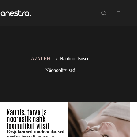
AVALEHT
/
Näohoolitsused
Näohoolitsused
Kaunis, terve ja
nooruslik nahk
loomulikul viisil
Regulaarsed näohoolitsused
professionaali
juures on