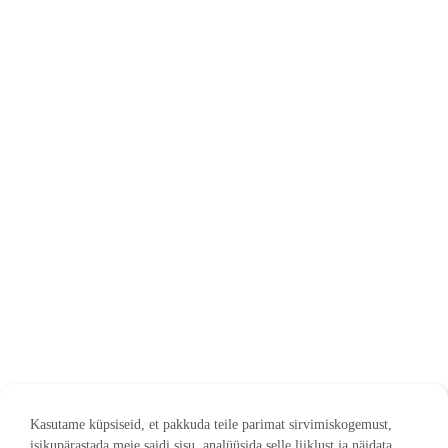
Kasutame küpsiseid, et pakkuda teile parimat sirvimiskogemust,
isikupärastada meie saidi sisu, analüüsida selle liiklust ja näidata