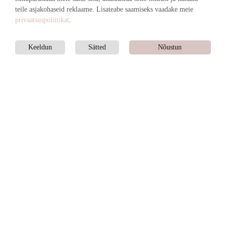
teile asjakohaseid reklaame. Lisateabe saamiseks vaadake meie
privaatsuspoliitikat
.
Keeldun
Sätted
Nõustun
Hinnakiri
BRONEERI ONLINE
Hydrogen-näo sügavpuhastus 60 min. | €85
Õrn, kuid tõhus neljaastmeline näohooldus, kus poorid